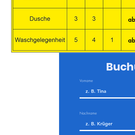
ab
ab
Buch
Vorname
Nachname